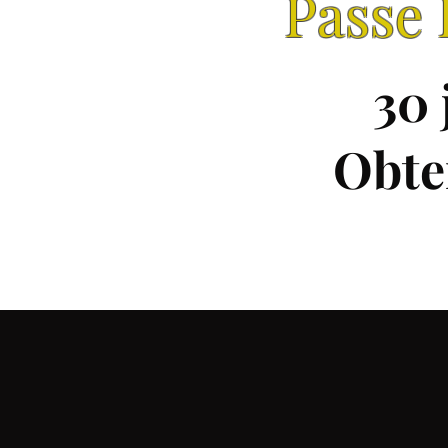
Passe 
30 
Obte