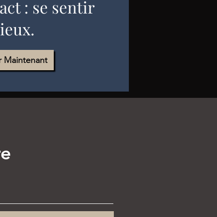
ct : se sentir
ieux.
r Maintenant
re