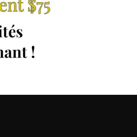
ent $75
ités
nant
!