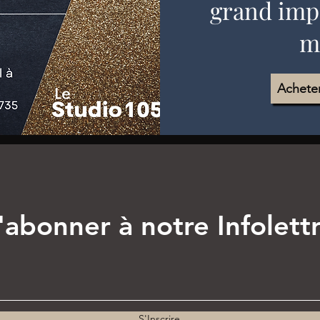
grand impa
m
Achete
'abonner à notre Infolett
S'Inscrire