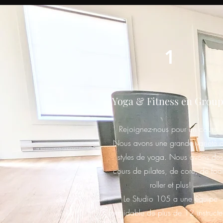
1
Yoga & Fitness en Grou
Rejoignez-nous pour un cours.
Nous avons une grande variété 
styles de yoga. Nous avons des
cours de pilates, de core, de fo
roller et plus!
Le Studio 105 a une équipe
formidable de plus de 12 instructe