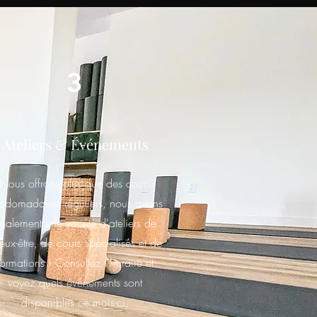
3
Ateliers & Événements
Nous offrons plus que des cours
bdomadaires réguliers, nous avons
galement une variété d'ateliers de
eux-être, de cours spécialisés et de
formations ! Consultez l'horaire et
voyez quels événements sont
disponibles ce mois-ci.