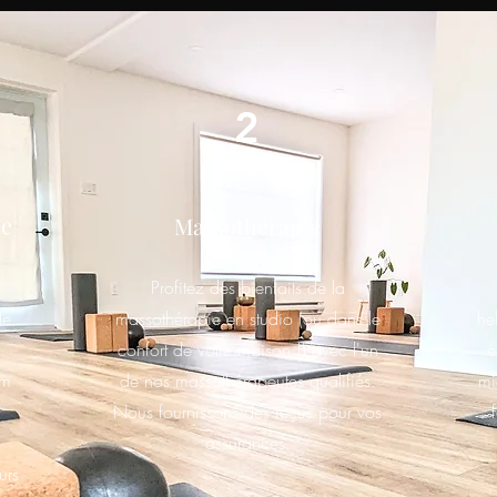
2
pe
Massothérapie
Profitez des bienfaits de la
de
massothérapie en studio (ou dans le
he
confort de votre maison !) avec l'un
é
am
de nos massothérapeutes qualifiés.
mi
Nous fournissons des reçus pour vos
assurances.
urs